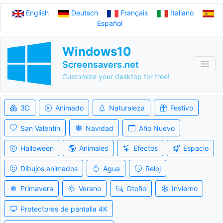
English
Deutsch
Français
Italiano
Español
Windows10
Screensavers.net
Customize your desktop for free!
3D
Animado
Naturaleza
Festivo
San Valentín
Navidad
Año Nuevo
Halloween
Animales
Efectos
Espacio
Dibujos animados
Agua
Reloj
Primavera
Verano
Otoño
Invierno
Protectores de pantalla 4K