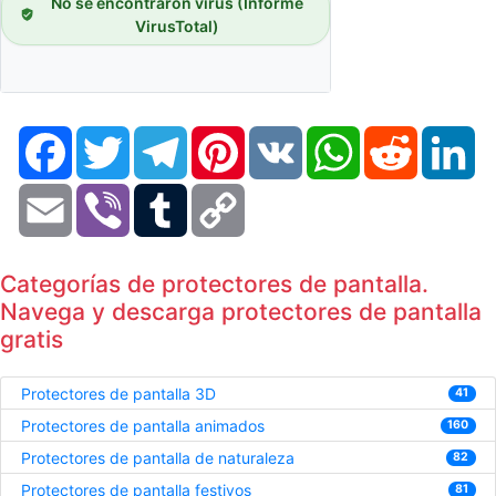
No se encontraron virus (Informe
VirusTotal)
Facebook
Twitter
Telegram
Pinterest
VK
WhatsApp
Reddit
Li
Email
Viber
Tumblr
Copy
Link
Categorías de protectores de pantalla.
Navega y descarga protectores de pantalla
gratis
Protectores de pantalla 3D
41
Protectores de pantalla animados
160
Protectores de pantalla de naturaleza
82
Protectores de pantalla festivos
81