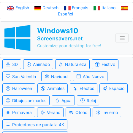
English
Deutsch
Français
Italiano
Español
Windows10
Screensavers.net
Customize your desktop for free!
3D
Animado
Naturaleza
Festivo
San Valentín
Navidad
Año Nuevo
Halloween
Animales
Efectos
Espacio
Dibujos animados
Agua
Reloj
Primavera
Verano
Otoño
Invierno
Protectores de pantalla 4K