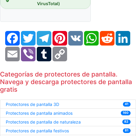
VirusTotal)
Facebook
Twitter
Telegram
Pinterest
VK
WhatsApp
Reddit
Li
Email
Viber
Tumblr
Copy
Link
Categorías de protectores de pantalla.
Navega y descarga protectores de pantalla
gratis
Protectores de pantalla 3D
41
Protectores de pantalla animados
160
Protectores de pantalla de naturaleza
82
Protectores de pantalla festivos
81