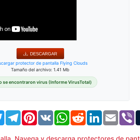
DESCARGAR
cargar protector de pantalla Flying Clouds
Tamaño del archivo: 1.41 Mb
o se encontraron virus (Informe VirusTotal)
book
Twitter
Telegram
Pinterest
VK
WhatsApp
Reddit
LinkedIn
Email
Vi
alla. Navega y descarga protectores de panta