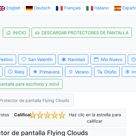
English
Deutsch
Français
Italiano
Españo
INICIO
DESCARGAR PROTECTORES DE PANTALLA
Festivo
San Valentín
Navidad
Año Nuevo
Reloj
Primavera
Verano
Otoño
In
antalla para escritorio y móvil
Protector de pantalla Flying Clouds
otos
Califícalo:
Haz clic en la estrella para
calificar
tor de pantalla Flying Clouds