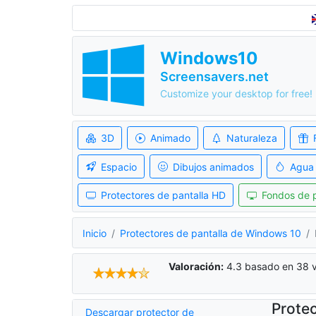
Windows10
Screensavers.net
Customize your desktop for free!
3D
Animado
Naturaleza
Espacio
Dibujos animados
Agua
Protectores de pantalla HD
Fondos de p
Inicio
Protectores de pantalla de Windows 10
Valoración:
4.3
basado en
38
v
Protec
Descargar protector de