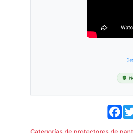
Des
N
Face
Categorías de protectores de pant