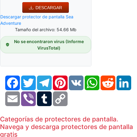
DESCARGAR
Descargar protector de pantalla Sea
Adventure
Tamaño del archivo: 54.66 Mb
No se encontraron virus (Informe
VirusTotal)
Facebook
Twitter
Telegram
Pinterest
VK
WhatsApp
Reddit
Li
Email
Viber
Tumblr
Copy
Link
Categorías de protectores de pantalla.
Navega y descarga protectores de pantalla
gratis