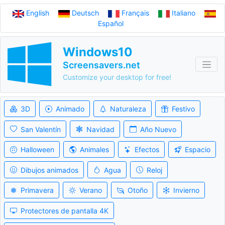
English
Deutsch
Français
Italiano
Español
Windows10
Screensavers.net
Customize your desktop for free!
3D
Animado
Naturaleza
Festivo
San Valentín
Navidad
Año Nuevo
Halloween
Animales
Efectos
Espacio
Dibujos animados
Agua
Reloj
Primavera
Verano
Otoño
Invierno
Protectores de pantalla 4K