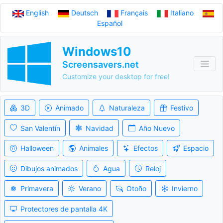
English
Deutsch
Français
Italiano
Español
Windows10
Screensavers.net
Customize your desktop for free!
3D
Animado
Naturaleza
Festivo
San Valentín
Navidad
Año Nuevo
Halloween
Animales
Efectos
Espacio
Dibujos animados
Agua
Reloj
Primavera
Verano
Otoño
Invierno
Protectores de pantalla 4K