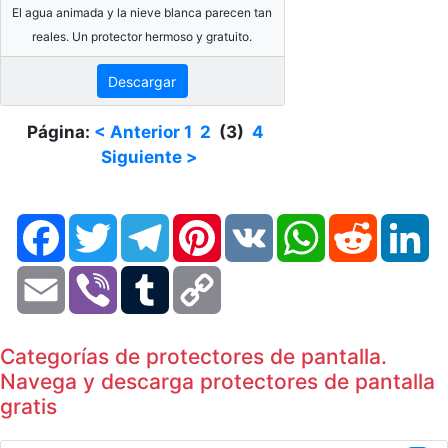
El agua animada y la nieve blanca parecen tan
reales. Un protector hermoso y gratuito.
Descargar
Página:
< Anterior
1
2
(3)
4
Siguiente >
Facebook
Twitter
Telegram
Pinterest
VK
WhatsApp
Reddit
Li
Email
Viber
Tumblr
Copy
Link
Categorías de protectores de pantalla.
Navega y descarga protectores de pantalla
gratis