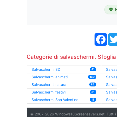
Face
Categorie di salvaschermi. Sfoglia
Salvaschermi 3D
Salvas
41
Salvaschermi animati
Salva
160
Salvaschermi natura
Salvas
82
Salvaschermi festivi
Salvas
81
Salvaschermi San Valentino
Salvas
18
© 2007-2026 Windows10Screensavers.net. Tutti i dir