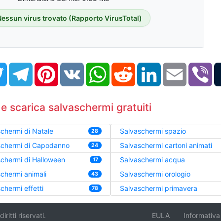
Nessun virus trovato (Rapporto VirusTotal)
book
Twitter
Telegram
Pinterest
VK
WhatsApp
Reddit
LinkedIn
Email
Vi
 e scarica salvaschermi gratuiti
chermi di Natale
Salvaschermi spazio
28
schermi di Capodanno
Salvaschermi cartoni animati
24
chermi di Halloween
Salvaschermi acqua
17
chermi animali
Salvaschermi orologio
43
chermi effetti
Salvaschermi primavera
78
itti riservati.
EULA
Informativa