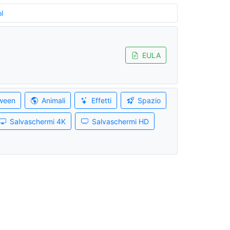
l
EULA
ween
Animali
Effetti
Spazio
Salvaschermi 4K
Salvaschermi HD