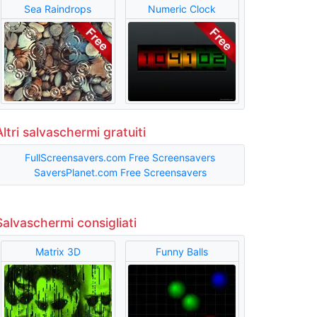
Sea Raindrops
Numeric Clock
Altri salvaschermi gratuiti
FullScreensavers.com Free Screensavers
SaversPlanet.com Free Screensavers
Salvaschermi consigliati
Matrix 3D
Funny Balls