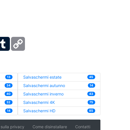
ber
Tumblr
Copy
Link
Salvaschermi estate
13
45
Salvaschermi autunno
34
14
Salvaschermi inverno
40
43
Salvaschermi 4K
32
75
Salvaschermi HD
14
85
 sulla privacy
Come disinstallare
Contatti