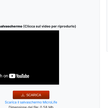
 salvaschermo
(Clicca sul video per riprodurlo)
SCARICA
Scarica il salvaschermo MicroLife
Dimensione del file: 0.58 Mb