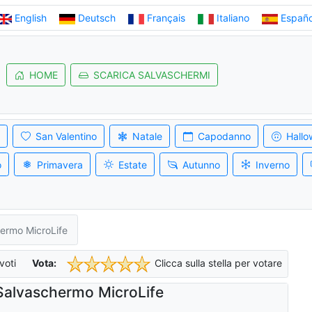
English
Deutsch
Français
Italiano
Españo
HOME
SCARICA SALVASCHERMI
San Valentino
Natale
Capodanno
Hallo
o
Primavera
Estate
Autunno
Inverno
ermo MicroLife
voti
Vota:
Clicca sulla stella per votare
Salvaschermo MicroLife