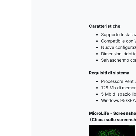
Caratteristiche
Supporto Installa
Compatibile con 
Nuove configuraz
Dimensioni ridott
Salvaschermo con 
Requisiti di sistema
Processore Penti
128 Mb di memori
5 Mb di spazio li
Windows 95/XP/V
MicroLife - Screensho
(Clicca sullo screensh