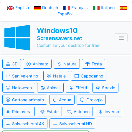
English
Deutsch
Français
Italiano
Español
Windows10
Screensavers.net
Customize your desktop for free!
3D
Animato
Natura
Festa
San Valentino
Natale
Capodanno
Halloween
Animali
Effetti
Spazio
Cartone animato
Acqua
Orologio
Primavera
Estate
Autunno
Inverno
Salvaschermi 4K
Salvaschermi HD