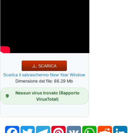
SCARICA
Scarica il salvaschermo New Year Window
Dimensione del file: 86.29 Mb
Nessun virus trovato (Rapporto
VirusTotal)
Facebook
Twitter
Telegram
Pinterest
VK
WhatsApp
Reddit
Li