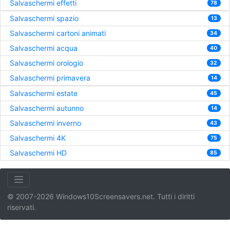
Salvaschermi effetti
78
Salvaschermi spazio
13
Salvaschermi cartoni animati
34
Salvaschermi acqua
40
Salvaschermi orologio
32
Salvaschermi primavera
14
Salvaschermi estate
45
Salvaschermi autunno
14
Salvaschermi inverno
43
Salvaschermi 4K
75
Salvaschermi HD
85
© 2007-2026 Windows10Screensavers.net. Tutti i diritti
riservati.