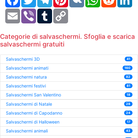
Email
Viber
Tumblr
Copy
Link
Categorie di salvaschermi. Sfoglia e scarica
salvaschermi gratuiti
Salvaschermi 3D
41
Salvaschermi animati
160
Salvaschermi natura
82
Salvaschermi festivi
81
Salvaschermi San Valentino
18
Salvaschermi di Natale
28
Salvaschermi di Capodanno
24
Salvaschermi di Halloween
17
Salvaschermi animali
43