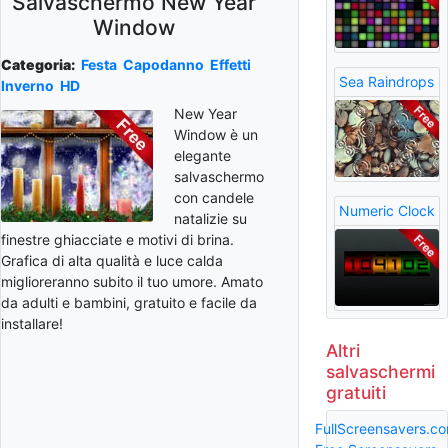
Salvaschermo New Year
Window
Categoria:
Festa
Capodanno
Effetti
Sea Raindrops
Inverno
HD
New Year
Window è un
elegante
salvaschermo
con candele
Numeric Clock
natalizie su
finestre ghiacciate e motivi di brina.
Grafica di alta qualità e luce calda
miglioreranno subito il tuo umore. Amato
da adulti e bambini, gratuito e facile da
installare!
Altri
salvaschermi
gratuiti
FullScreensavers.c