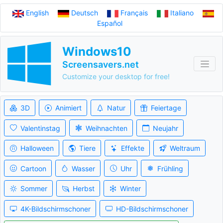
English
Deutsch
Français
Italiano
Español
Windows10
Screensavers.net
Customize your desktop for free!
3D
Animiert
Natur
Feiertage
Valentinstag
Weihnachten
Neujahr
Halloween
Tiere
Effekte
Weltraum
Cartoon
Wasser
Uhr
Frühling
Sommer
Herbst
Winter
4K-Bildschirmschoner
HD-Bildschirmschoner