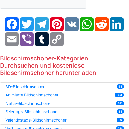
Facebook
Twitter
Telegram
Pinterest
VK
WhatsApp
Reddit
Li
Email
Viber
Tumblr
Copy
Link
Bildschirmschoner-Kategorien.
Durchsuchen und kostenlose
Bildschirmschoner herunterladen
3D-Bildschirmschoner
41
Animierte Bildschirmschoner
160
Natur-Bildschirmschoner
82
Feiertags-Bildschirmschoner
81
Valentinstags-Bildschirmschoner
18
Weihnachts-Bildschirmschoner
28