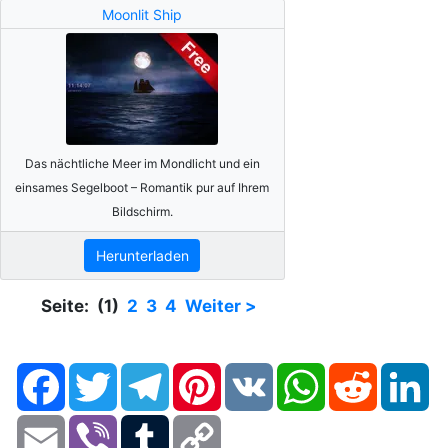
Moonlit Ship
Das nächtliche Meer im Mondlicht und ein
einsames Segelboot – Romantik pur auf Ihrem
Bildschirm.
Herunterladen
Seite: (1)
2
3
4
Weiter >
Facebook
Twitter
Telegram
Pinterest
VK
WhatsApp
Reddit
Li
Email
Viber
Tumblr
Copy
Link