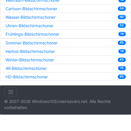
Weltraum-Bildschirmschoner
Cartoon-Bildschirmschoner
34
Wasser-Bildschirmschoner
40
Uhren-Bildschirmschoner
32
Frühlings-Bildschirmschoner
14
Sommer-Bildschirmschoner
45
Herbst-Bildschirmschoner
14
Winter-Bildschirmschoner
43
4K-Bildschirmschoner
75
HD-Bildschirmschoner
85
© 2007-2026 Windows10Screensavers.net. Alle Rechte
vorbehalten.