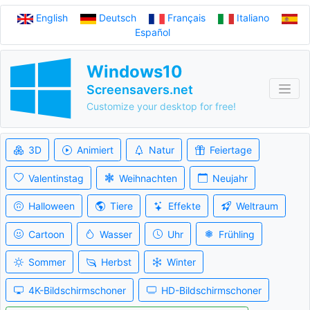
English
Deutsch
Français
Italiano
Español
Windows10
Screensavers.net
Customize your desktop for free!
3D
Animiert
Natur
Feiertage
Valentinstag
Weihnachten
Neujahr
Halloween
Tiere
Effekte
Weltraum
Cartoon
Wasser
Uhr
Frühling
Sommer
Herbst
Winter
4K-Bildschirmschoner
HD-Bildschirmschoner