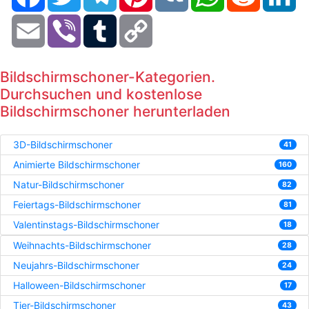
Email
Viber
Tumblr
Copy
Link
Bildschirmschoner-Kategorien.
Durchsuchen und kostenlose
Bildschirmschoner herunterladen
3D-Bildschirmschoner
41
Animierte Bildschirmschoner
160
Natur-Bildschirmschoner
82
Feiertags-Bildschirmschoner
81
Valentinstags-Bildschirmschoner
18
Weihnachts-Bildschirmschoner
28
Neujahrs-Bildschirmschoner
24
Halloween-Bildschirmschoner
17
Tier-Bildschirmschoner
43