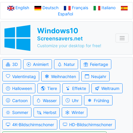
English
Deutsch
Français
Italiano
Español
Windows10
Screensavers.net
Customize your desktop for free!
3D
Animiert
Natur
Feiertage
Valentinstag
Weihnachten
Neujahr
Halloween
Tiere
Effekte
Weltraum
Cartoon
Wasser
Uhr
Frühling
Sommer
Herbst
Winter
4K-Bildschirmschoner
HD-Bildschirmschoner