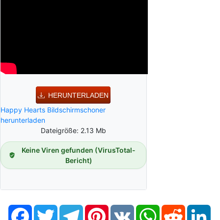
HERUNTERLADEN
Happy Hearts Bildschirmschoner
herunterladen
Dateigröße: 2.13 Mb
Keine Viren gefunden (VirusTotal-
Bericht)
Facebook
Twitter
Telegram
Pinterest
VK
WhatsApp
Reddit
Li