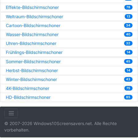
Effekte-Bildschirmschoner
78
Weltraum-Bildschirmschoner
13
Cartoon-Bildschirmschoner
34
Wasser-Bildschirmschoner
40
Uhren-Bildschirmschoner
32
Frühlings-Bildschirmschoner
14
Sommer-Bildschirmschoner
45
Herbst-Bildschirmschoner
14
Winter-Bildschirmschoner
43
4K-Bildschirmschoner
75
HD-Bildschirmschoner
85
© 2007-2026 Windows10Screensavers.net. Alle Rechte
vorbehalten.