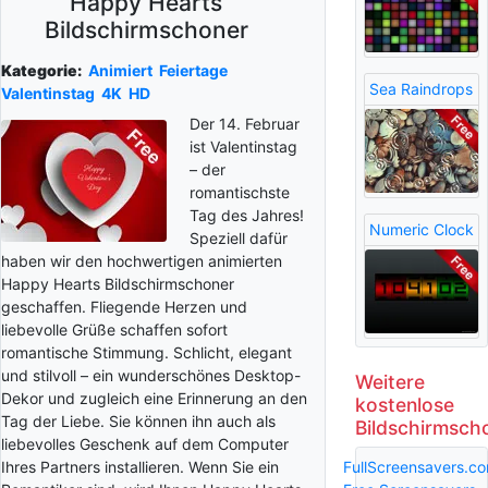
Happy Hearts
Bildschirmschoner
Kategorie:
Animiert
Feiertage
Sea Raindrops
Valentinstag
4K
HD
Der 14. Februar
ist Valentinstag
– der
romantischste
Tag des Jahres!
Numeric Clock
Speziell dafür
haben wir den hochwertigen animierten
Happy Hearts Bildschirmschoner
geschaffen. Fliegende Herzen und
liebevolle Grüße schaffen sofort
romantische Stimmung. Schlicht, elegant
und stilvoll – ein wunderschönes Desktop-
Weitere
Dekor und zugleich eine Erinnerung an den
kostenlose
Tag der Liebe. Sie können ihn auch als
Bildschirmsch
liebevolles Geschenk auf dem Computer
FullScreensavers.c
Ihres Partners installieren. Wenn Sie ein