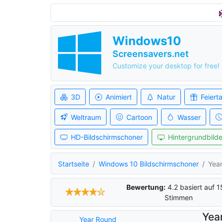
Windows10
Screensavers.net
Customize your desktop for free!
3D
Animiert
Natur
Feiert
Weltraum
Cartoon
Wasser
HD-Bildschirmschoner
Hintergrundbilde
Startseite
Windows 10 Bildschirmschoner
Yea
Bewertung:
4.2
basiert auf
1
Stimmen
Yea
Year Round