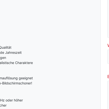
ualität
ede Jahreszeit
ngen
alistische Charaktere
rmauflösung geeignet
n-Bildschirmschoner!
MHz oder höher
cher