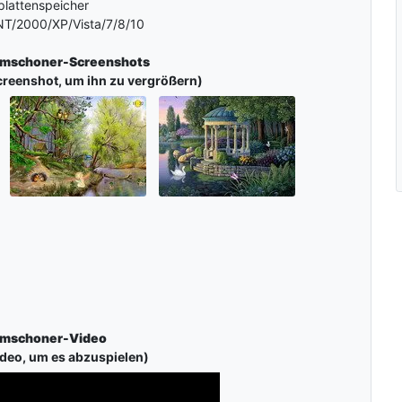
plattenspeicher
T/2000/XP/Vista/7/8/10
irmschoner-Screenshots
creenshot, um ihn zu vergrößern)
irmschoner-Video
ideo, um es abzuspielen)