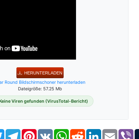
HERUNTERLADEN
ar Round Bildschirmschoner herunterladen
Dateigröße: 57.25 Mb
Keine Viren gefunden (VirusTotal-Bericht)
book
Twitter
Telegram
Pinterest
VK
WhatsApp
Reddit
LinkedIn
Email
Vi