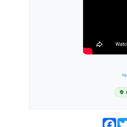
Ye
Face