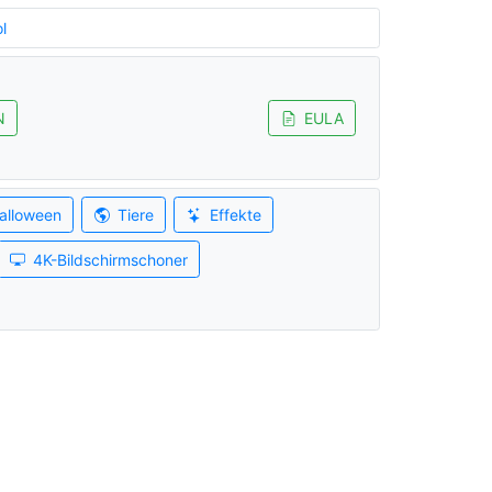
l
N
EULA
alloween
Tiere
Effekte
4K-Bildschirmschoner