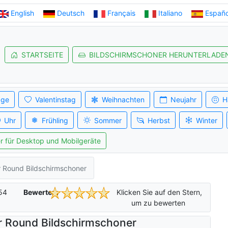
English
Deutsch
Français
Italiano
Españo
STARTSEITE
BILDSCHIRMSCHONER HERUNTERLADE
age
Valentinstag
Weihnachten
Neujahr
H
Uhr
Frühling
Sommer
Herbst
Winter
r für Desktop und Mobilgeräte
r Round Bildschirmschoner
54
Bewerten:
Klicken Sie auf den Stern,
um zu bewerten
r Round Bildschirmschoner