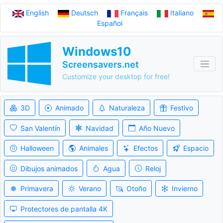
English
Deutsch
Français
Italiano
Español
Windows10
Screensavers.net
Customize your desktop for free!
3D
Animado
Naturaleza
Festivo
San Valentín
Navidad
Año Nuevo
Halloween
Animales
Efectos
Espacio
Dibujos animados
Agua
Reloj
Primavera
Verano
Otoño
Invierno
Protectores de pantalla 4K