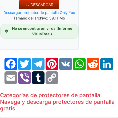
DESCARGAR
Descargar protector de pantalla Only You
Tamaño del archivo: 59.11 Mb
No se encontraron virus (Informe
VirusTotal)
Facebook
Twitter
Telegram
Pinterest
VK
WhatsApp
Reddit
Li
Email
Viber
Tumblr
Copy
Link
Categorías de protectores de pantalla.
Navega y descarga protectores de pantalla
gratis