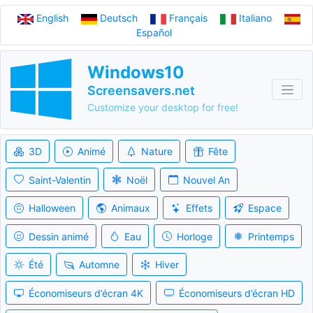
English
Deutsch
Français
Italiano
Español
Windows10
Screensavers.net
Customize your desktop for free!
3D
Animé
Nature
Fête
Saint-Valentin
Noël
Nouvel An
Halloween
Animaux
Effets
Espace
Dessin animé
Eau
Horloge
Printemps
Été
Automne
Hiver
Économiseurs d’écran 4K
Économiseurs d’écran HD