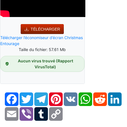
TÉLÉCHARGER
Télécharger l’économiseur d’écran Christmas
Entourage
Taille du fichier: 57.61 Mb
Aucun virus trouvé (Rapport
VirusTotal)
Facebook
Twitter
Telegram
Pinterest
VK
WhatsApp
Reddit
Li
Email
Viber
Tumblr
Copy
Link