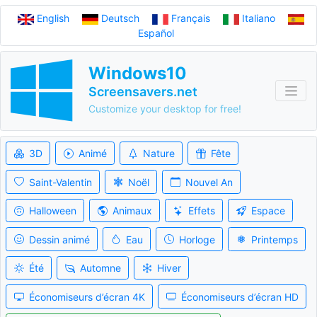
English
Deutsch
Français
Italiano
Español
Windows10
Screensavers.net
Customize your desktop for free!
3D
Animé
Nature
Fête
Saint-Valentin
Noël
Nouvel An
Halloween
Animaux
Effets
Espace
Dessin animé
Eau
Horloge
Printemps
Été
Automne
Hiver
Économiseurs d’écran 4K
Économiseurs d’écran HD