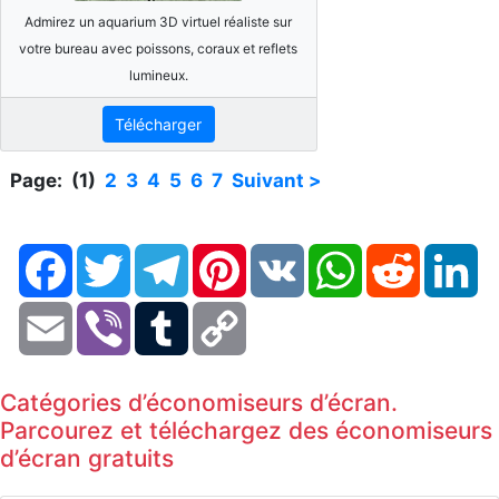
Admirez un aquarium 3D virtuel réaliste sur
votre bureau avec poissons, coraux et reflets
lumineux.
Télécharger
Page: (1)
2
3
4
5
6
7
Suivant >
Facebook
Twitter
Telegram
Pinterest
VK
WhatsApp
Reddit
Li
Email
Viber
Tumblr
Copy
Link
Catégories d’économiseurs d’écran.
Parcourez et téléchargez des économiseurs
d’écran gratuits