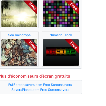
Sea Raindrops
Numeric Clock
Plus d’économiseurs d’écran gratuits
FullScreensavers.com Free Screensavers
SaversPlanet.com Free Screensavers