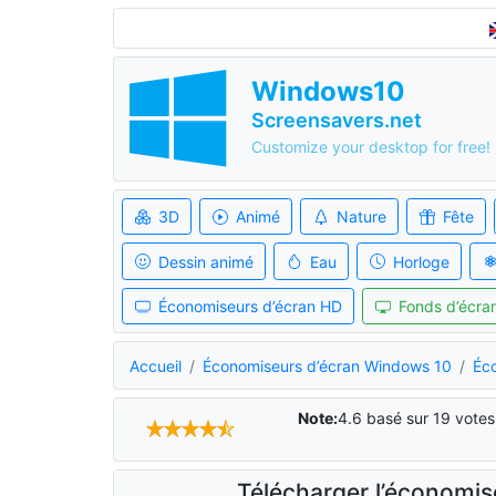
Windows10
Screensavers.net
Customize your desktop for free!
3D
Animé
Nature
Fête
Dessin animé
Eau
Horloge
Économiseurs d’écran HD
Fonds d’écran
Accueil
Économiseurs d’écran Windows 10
Éco
Note:
4.6
basé sur
19
votes
Télécharger l’économis