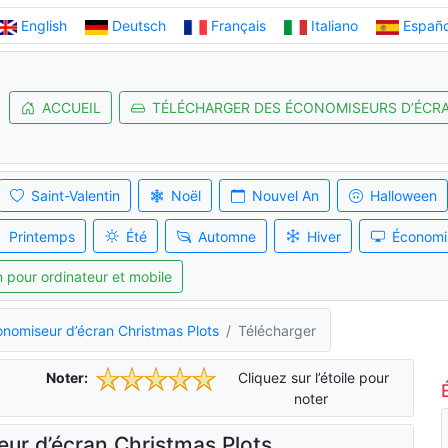
English
Deutsch
Français
Italiano
Españo
ACCUEIL
TÉLÉCHARGER DES ÉCONOMISEURS D’ÉCR
Saint-Valentin
Noël
Nouvel An
Halloween
Printemps
Été
Automne
Hiver
Économi
 pour ordinateur et mobile
nomiseur d’écran Christmas Plots
Télécharger
Noter:
Cliquez sur l’étoile pour
noter
eur d’écran Christmas Plots