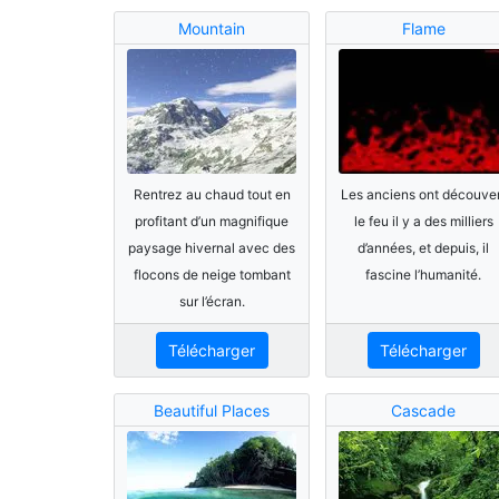
Mountain
Flame
Rentrez au chaud tout en
Les anciens ont découve
profitant d’un magnifique
le feu il y a des milliers
paysage hivernal avec des
d’années, et depuis, il
flocons de neige tombant
fascine l’humanité.
sur l’écran.
Télécharger
Télécharger
Beautiful Places
Cascade