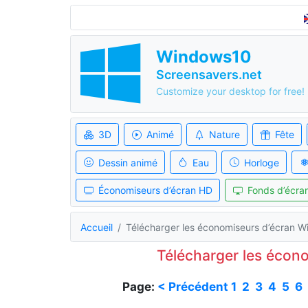
Windows10
Screensavers.net
Customize your desktop for free!
3D
Animé
Nature
Fête
Dessin animé
Eau
Horloge
Économiseurs d’écran HD
Fonds d’écran
Accueil
Télécharger les économiseurs d’écran 
Télécharger les écon
Page:
< Précédent
1
2
3
4
5
6