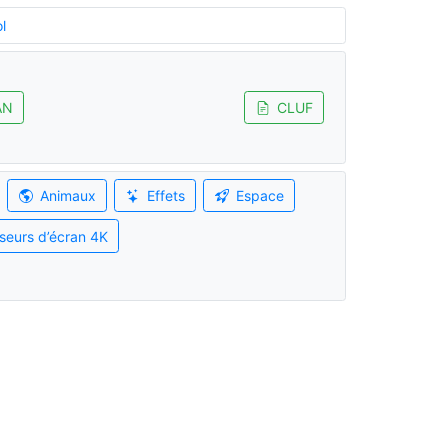
l
AN
CLUF
Animaux
Effets
Espace
seurs d’écran 4K