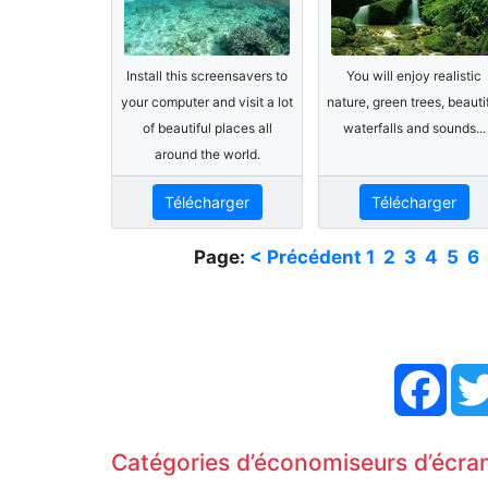
Install this screensavers to
You will enjoy realistic
your computer and visit a lot
nature, green trees, beauti
of beautiful places all
waterfalls and sounds...
around the world.
Télécharger
Télécharger
Page:
< Précédent
1
2
3
4
5
6
Face
Catégories d’économiseurs d’écran