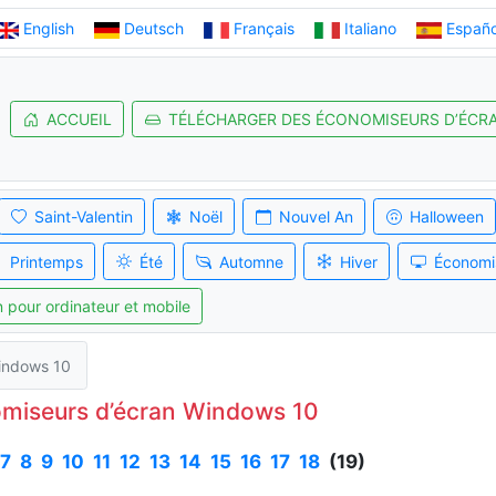
English
Deutsch
Français
Italiano
Españo
ACCUEIL
TÉLÉCHARGER DES ÉCONOMISEURS D’ÉCR
Saint-Valentin
Noël
Nouvel An
Halloween
Printemps
Été
Automne
Hiver
Économi
 pour ordinateur et mobile
Windows 10
omiseurs d’écran Windows 10
7
8
9
10
11
12
13
14
15
16
17
18
(19)