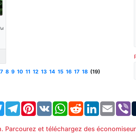
ful
7
8
9
10
11
12
13
14
15
16
17
18
(19)
book
Twitter
Telegram
Pinterest
VK
WhatsApp
Reddit
LinkedIn
Email
Vi
. Parcourez et téléchargez des économiseurs