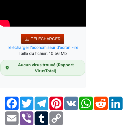
TÉLÉCHARGER
Télécharger l’économiseur d’écran Fire
Taille du fichier: 10.56 Mb
Aucun virus trouvé (Rapport
VirusTotal)
Facebook
Twitter
Telegram
Pinterest
VK
WhatsApp
Reddit
Li
Email
Viber
Tumblr
Copy
Link