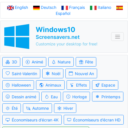
English
Deutsch
Français
Italiano
Español
Windows10
Screensavers.net
Customize your desktop for free!
3D
Animé
Nature
Fête
Saint-Valentin
Noël
Nouvel An
Halloween
Animaux
Effets
Espace
Dessin animé
Eau
Horloge
Printemps
Été
Automne
Hiver
Économiseurs d’écran 4K
Économiseurs d’écran HD