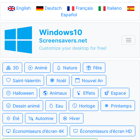
English
Deutsch
Français
Italiano
Español
Windows10
Screensavers.net
Customize your desktop for free!
3D
Animé
Nature
Fête
Saint-Valentin
Noël
Nouvel An
Halloween
Animaux
Effets
Espace
Dessin animé
Eau
Horloge
Printemps
Été
Automne
Hiver
Économiseurs d’écran 4K
Économiseurs d’écran HD