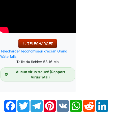
TÉLÉCHARGER
Télécharger l’économiseur d’écran Grand
Waterfalls
Taille du fichier: 58.16 Mb
Aucun virus trouvé (Rapport
VirusTotal)
Facebook
Twitter
Telegram
Pinterest
VK
WhatsApp
Reddit
Li