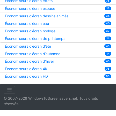
Économiseurs d’écran effets
78
Économiseurs d’écran espace
13
Économiseurs d’écran dessins animés
34
Économiseurs d’écran eau
40
Économiseurs d’écran horloge
32
Économiseurs d’écran de printemps
14
Économiseurs d’écran d’été
45
Économiseurs d’écran d’automne
14
Économiseurs d’écran d’hiver
43
Économiseurs d’écran 4K
75
Économiseurs d’écran HD
85
© 2007-2026 Windows10Screensavers.net. Tous droits
réservés.