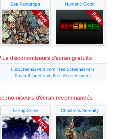
Sea Raindrops
Numeric Clock
Plus d’économiseurs d’écran gratuits
FullScreensavers.com Free Screensavers
SaversPlanet.com Free Screensavers
Économiseurs d’écran recommandés
Falling Snow
Christmas Serenity