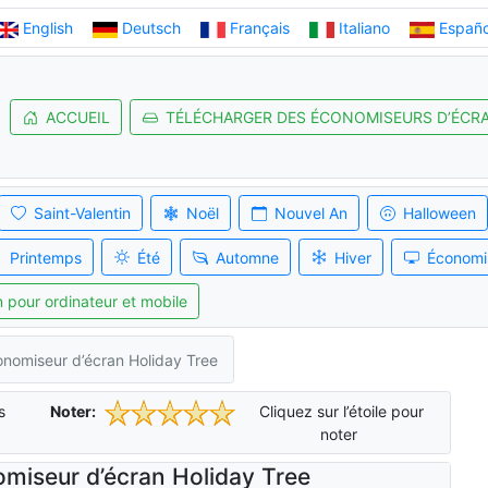
English
Deutsch
Français
Italiano
Españo
ACCUEIL
TÉLÉCHARGER DES ÉCONOMISEURS D’ÉCR
Saint-Valentin
Noël
Nouvel An
Halloween
Printemps
Été
Automne
Hiver
Économi
 pour ordinateur et mobile
nomiseur d’écran Holiday Tree
s
Noter:
Cliquez sur l’étoile pour
noter
miseur d’écran Holiday Tree