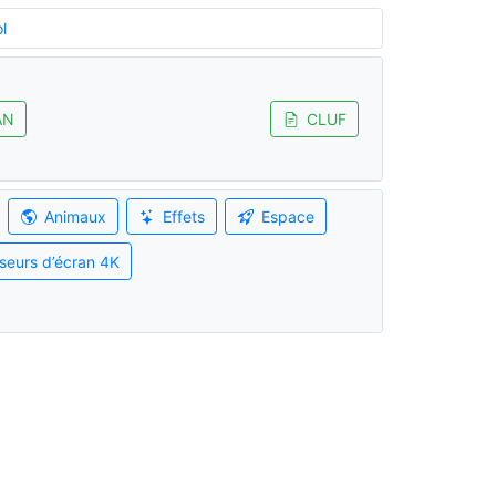
l
AN
CLUF
Animaux
Effets
Espace
seurs d’écran 4K