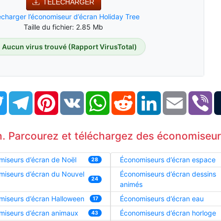
TÉLÉCHARGER
écharger l’économiseur d’écran Holiday Tree
Taille du fichier: 2.85 Mb
Aucun virus trouvé (Rapport VirusTotal)
book
Twitter
Telegram
Pinterest
VK
WhatsApp
Reddit
LinkedIn
Email
Vi
. Parcourez et téléchargez des économiseurs
iseurs d’écran de Noël
Économiseurs d’écran espace
28
miseurs d’écran du Nouvel
Économiseurs d’écran dessins
24
animés
miseurs d’écran Halloween
Économiseurs d’écran eau
17
miseurs d’écran animaux
Économiseurs d’écran horloge
43