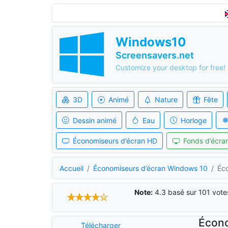
Windows10
Screensavers.net
Customize your desktop for free!
3D
Animé
Nature
Fête
Dessin animé
Eau
Horloge
Économiseurs d’écran HD
Fonds d’écran
Accueil
Économiseurs d’écran Windows 10
Éco
Note:
4.3
basé sur
101
vote
Écono
Télécharger