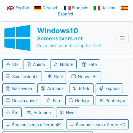
English
Deutsch
Français
Italiano
Español
Windows10
Screensavers.net
Customize your desktop for free!
3D
Animé
Nature
Fête
Saint-Valentin
Noël
Nouvel An
Halloween
Animaux
Effets
Espace
Dessin animé
Eau
Horloge
Printemps
Été
Automne
Hiver
Économiseurs d’écran 4K
Économiseurs d’écran HD