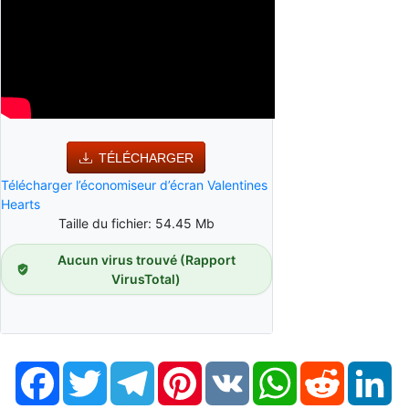
TÉLÉCHARGER
Télécharger l’économiseur d’écran Valentines
Hearts
Taille du fichier: 54.45 Mb
Aucun virus trouvé (Rapport
VirusTotal)
Facebook
Twitter
Telegram
Pinterest
VK
WhatsApp
Reddit
Li