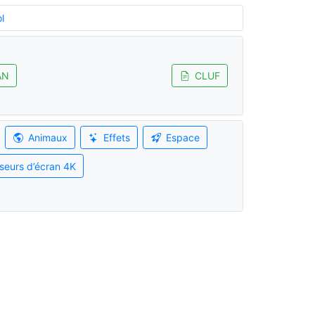
l
AN
CLUF
Animaux
Effets
Espace
seurs d’écran 4K