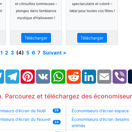
un
et citrouilles lumineuses –
spectaculaire et coloré –
et
plongez dans l’ambiance
idéal pour toutes vos fêtes !
mystique d’Halloween !
Télécharger
Télécharger
1
2
3
(4)
5
6
7
Suivant >
book
Twitter
Telegram
Pinterest
VK
WhatsApp
Reddit
LinkedIn
Email
Vi
. Parcourez et téléchargez des économiseurs
iseurs d’écran de Noël
Économiseurs d’écran espace
28
miseurs d’écran du Nouvel
Économiseurs d’écran dessins
24
animés