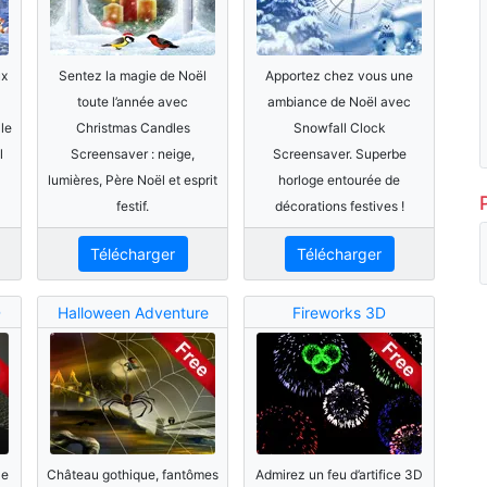
ux
Sentez la magie de Noël
Apportez chez vous une
toute l’année avec
ambiance de Noël avec
le
Christmas Candles
Snowfall Clock
l
Screensaver : neige,
Screensaver. Superbe
lumières, Père Noël et esprit
horloge entourée de
festif.
décorations festives !
Télécharger
Télécharger
D
Halloween Adventure
Fireworks 3D
le
Château gothique, fantômes
Admirez un feu d’artifice 3D