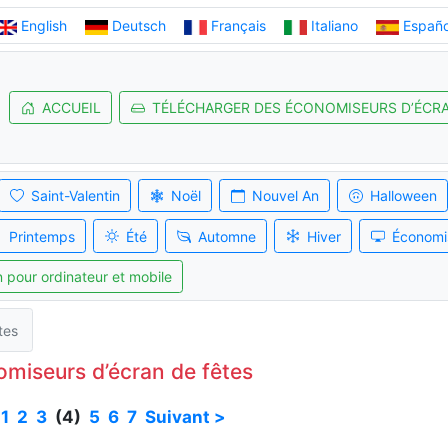
English
Deutsch
Français
Italiano
Españo
ACCUEIL
TÉLÉCHARGER DES ÉCONOMISEURS D’ÉCR
Saint-Valentin
Noël
Nouvel An
Halloween
Printemps
Été
Automne
Hiver
Économi
 pour ordinateur et mobile
tes
miseurs d’écran de fêtes
1
2
3
(4)
5
6
7
Suivant >