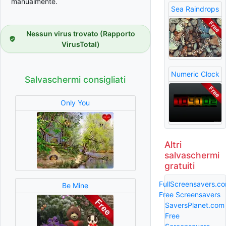
manualmente.
Sea Raindrops
Nessun virus trovato (Rapporto
VirusTotal)
Numeric Clock
Salvaschermi consigliati
Only You
Altri
salvaschermi
gratuiti
FullScreensavers.c
Be Mine
Free Screensavers
SaversPlanet.com
Free