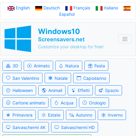
English
Deutsch
Français
Italiano
Español
Windows10
Screensavers.net
Customize your desktop for free!
3D
Animato
Natura
Festa
San Valentino
Natale
Capodanno
Halloween
Animali
Effetti
Spazio
Cartone animato
Acqua
Orologio
Primavera
Estate
Autunno
Inverno
Salvaschermi 4K
Salvaschermi HD