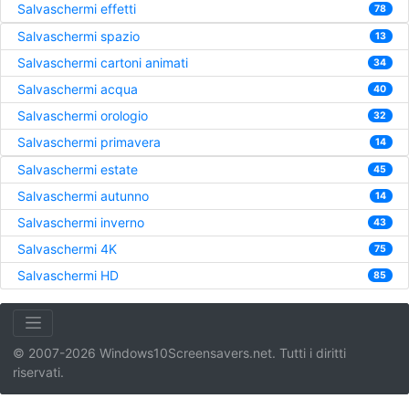
Salvaschermi effetti
78
Salvaschermi spazio
13
Salvaschermi cartoni animati
34
Salvaschermi acqua
40
Salvaschermi orologio
32
Salvaschermi primavera
14
Salvaschermi estate
45
Salvaschermi autunno
14
Salvaschermi inverno
43
Salvaschermi 4K
75
Salvaschermi HD
85
© 2007-2026 Windows10Screensavers.net. Tutti i diritti
riservati.