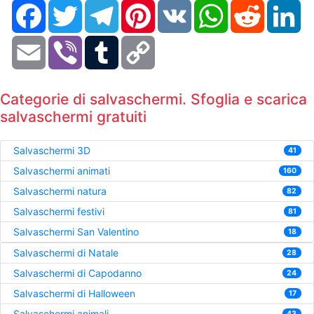
Facebook
Twitter
Telegram
Pinterest
VK
WhatsApp
Reddit
Li
Email
Viber
Tumblr
Copy
Link
Categorie di salvaschermi. Sfoglia e scarica
salvaschermi gratuiti
Salvaschermi 3D
41
Salvaschermi animati
160
Salvaschermi natura
82
Salvaschermi festivi
81
Salvaschermi San Valentino
18
Salvaschermi di Natale
28
Salvaschermi di Capodanno
24
Salvaschermi di Halloween
17
Salvaschermi animali
43