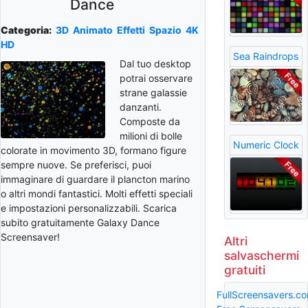
Dance
Categoria:
3D
Animato
Effetti
Spazio
4K
HD
Sea Raindrops
Dal tuo desktop
potrai osservare
strane galassie
danzanti.
Composte da
milioni di bolle
Numeric Clock
colorate in movimento 3D, formano figure
sempre nuove. Se preferisci, puoi
immaginare di guardare il plancton marino
o altri mondi fantastici. Molti effetti speciali
e impostazioni personalizzabili. Scarica
subito gratuitamente Galaxy Dance
Screensaver!
Altri
salvaschermi
gratuiti
FullScreensavers.c