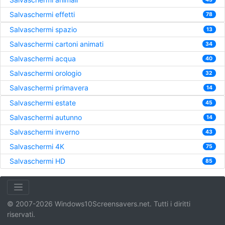
Salvaschermi effetti
78
Salvaschermi spazio
13
Salvaschermi cartoni animati
34
Salvaschermi acqua
40
Salvaschermi orologio
32
Salvaschermi primavera
14
Salvaschermi estate
45
Salvaschermi autunno
14
Salvaschermi inverno
43
Salvaschermi 4K
75
Salvaschermi HD
85
© 2007-2026 Windows10Screensavers.net. Tutti i diritti
riservati.