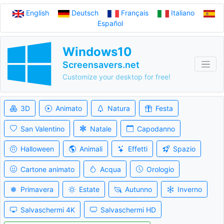
English
Deutsch
Français
Italiano
Español
Windows10
Screensavers.net
Customize your desktop for free!
3D
Animato
Natura
Festa
San Valentino
Natale
Capodanno
Halloween
Animali
Effetti
Spazio
Cartone animato
Acqua
Orologio
Primavera
Estate
Autunno
Inverno
Salvaschermi 4K
Salvaschermi HD