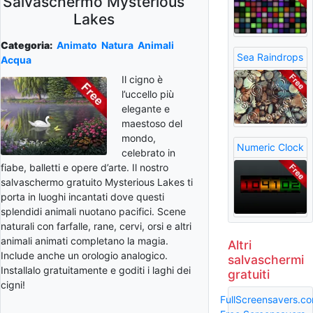
Salvaschermo Mysterious
Lakes
Categoria:
Animato
Natura
Animali
Sea Raindrops
Acqua
Il cigno è
l’uccello più
elegante e
maestoso del
mondo,
Numeric Clock
celebrato in
fiabe, balletti e opere d’arte. Il nostro
salvaschermo gratuito Mysterious Lakes ti
porta in luoghi incantati dove questi
splendidi animali nuotano pacifici. Scene
naturali con farfalle, rane, cervi, orsi e altri
animali animati completano la magia.
Altri
Include anche un orologio analogico.
salvaschermi
Installalo gratuitamente e goditi i laghi dei
gratuiti
cigni!
FullScreensavers.c