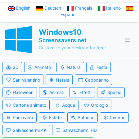
English
Deutsch
Français
Italiano
Español
Windows10
Screensavers.net
Customize your desktop for free!
3D
Animato
Natura
Festa
San Valentino
Natale
Capodanno
Halloween
Animali
Effetti
Spazio
Cartone animato
Acqua
Orologio
Primavera
Estate
Autunno
Inverno
Salvaschermi 4K
Salvaschermi HD