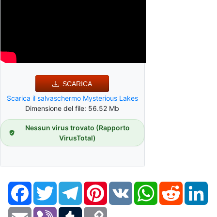
SCARICA
Scarica il salvaschermo Mysterious Lakes
Dimensione del file: 56.52 Mb
Nessun virus trovato (Rapporto
VirusTotal)
Facebook
Twitter
Telegram
Pinterest
VK
WhatsApp
Reddit
Li
Email
Viber
Tumblr
Copy