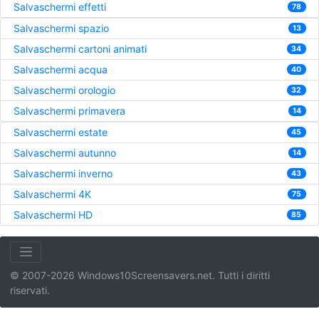
Salvaschermi effetti
78
Salvaschermi spazio
13
Salvaschermi cartoni animati
34
Salvaschermi acqua
40
Salvaschermi orologio
32
Salvaschermi primavera
14
Salvaschermi estate
45
Salvaschermi autunno
14
Salvaschermi inverno
43
Salvaschermi 4K
75
Salvaschermi HD
85
© 2007-2026 Windows10Screensavers.net. Tutti i diritti
riservati.