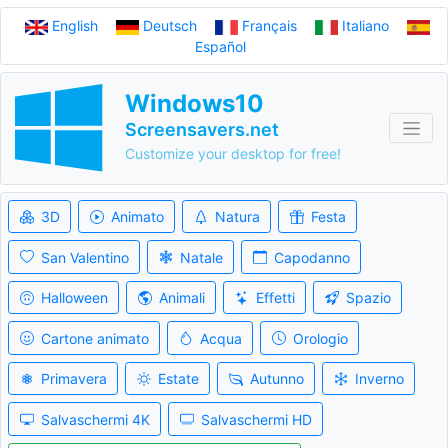
English
Deutsch
Français
Italiano
Español
Windows10
Screensavers.net
Customize your desktop for free!
3D
Animato
Natura
Festa
San Valentino
Natale
Capodanno
Halloween
Animali
Effetti
Spazio
Cartone animato
Acqua
Orologio
Primavera
Estate
Autunno
Inverno
Salvaschermi 4K
Salvaschermi HD