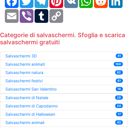
Email
Viber
Tumblr
Copy
Link
Categorie di salvaschermi. Sfoglia e scarica
salvaschermi gratuiti
Salvaschermi 3D
41
Salvaschermi animati
160
Salvaschermi natura
82
Salvaschermi festivi
81
Salvaschermi San Valentino
18
Salvaschermi di Natale
28
Salvaschermi di Capodanno
24
Salvaschermi di Halloween
17
Salvaschermi animali
43