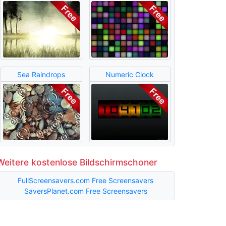
Sea Raindrops
Numeric Clock
Weitere kostenlose Bildschirmschoner
FullScreensavers.com Free Screensavers
SaversPlanet.com Free Screensavers