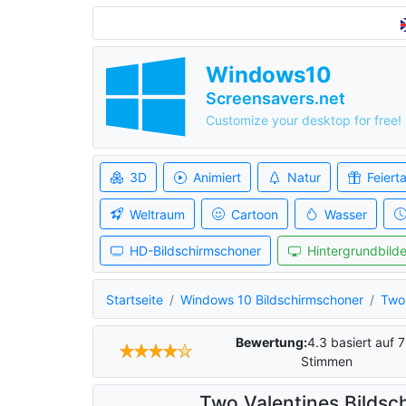
Windows10
Screensavers.net
Customize your desktop for free!
3D
Animiert
Natur
Feiert
Weltraum
Cartoon
Wasser
HD-Bildschirmschoner
Hintergrundbilde
Startseite
Windows 10 Bildschirmschoner
Two 
Bewertung:
4.3
basiert auf
7
Stimmen
Two Valentines Bildsc