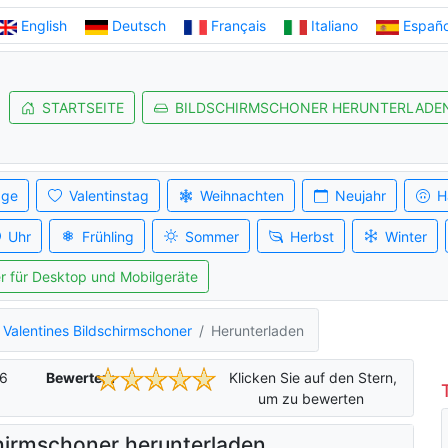
English
Deutsch
Français
Italiano
Españo
STARTSEITE
BILDSCHIRMSCHONER HERUNTERLADE
age
Valentinstag
Weihnachten
Neujahr
H
Uhr
Frühling
Sommer
Herbst
Winter
r für Desktop und Mobilgeräte
Valentines Bildschirmschoner
Herunterladen
6
Bewerten:
Klicken Sie auf den Stern,
um zu bewerten
hirmschoner herunterladen