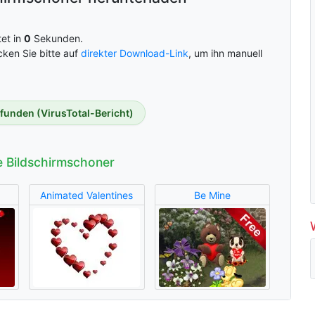
et in
0
Sekunden.
cken Sie bitte auf
direkter Download-Link
, um ihn manuell
efunden (VirusTotal-Bericht)
 Bildschirmschoner
Animated Valentines
Be Mine