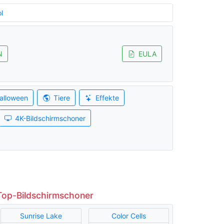
l
N
EULA
alloween
Tiere
Effekte
4K-Bildschirmschoner
Top-Bildschirmschoner
Sunrise Lake
Color Cells