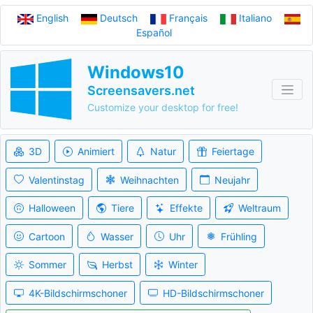
English
Deutsch
Français
Italiano
Español
Windows10
Screensavers.net
Customize your desktop for free!
3D
Animiert
Natur
Feiertage
Valentinstag
Weihnachten
Neujahr
Halloween
Tiere
Effekte
Weltraum
Cartoon
Wasser
Uhr
Frühling
Sommer
Herbst
Winter
4K-Bildschirmschoner
HD-Bildschirmschoner