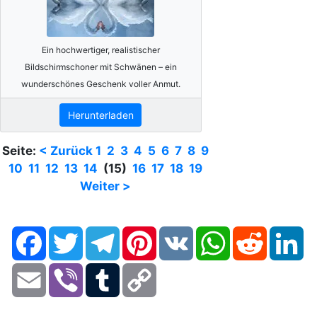
Ein hochwertiger, realistischer
Bildschirmschoner mit Schwänen – ein
wunderschönes Geschenk voller Anmut.
Herunterladen
Seite:
< Zurück
1
2
3
4
5
6
7
8
9
10
11
12
13
14
(15)
16
17
18
19
Weiter >
Facebook
Twitter
Telegram
Pinterest
VK
WhatsApp
Reddit
Li
Email
Viber
Tumblr
Copy
Link