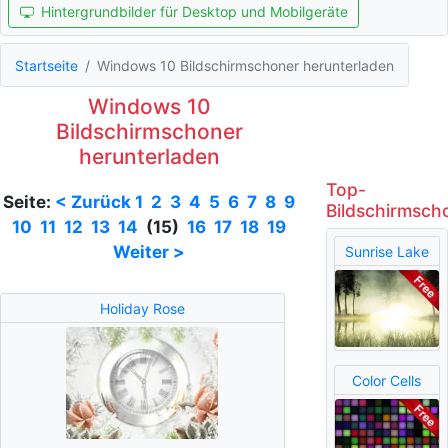
Hintergrundbilder für Desktop und Mobilgeräte
Startseite
Windows 10 Bildschirmschoner herunterladen
Windows 10
Bildschirmschoner
herunterladen
Top-
Seite:
< Zurück
1
2
3
4
5
6
7
8
9
Bildschirmsch
10
11
12
13
14
(15)
16
17
18
19
Weiter >
Sunrise Lake
Holiday Rose
Color Cells