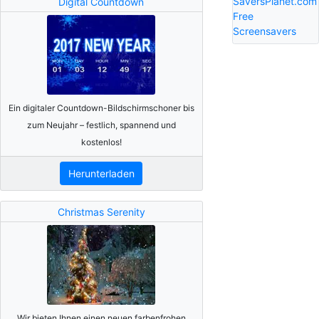
SaversPlanet.com
Digital Countdown
Free
Screensavers
Ein digitaler Countdown-Bildschirmschoner bis
zum Neujahr – festlich, spannend und
kostenlos!
Herunterladen
Christmas Serenity
Wir bieten Ihnen einen neuen farbenfrohen