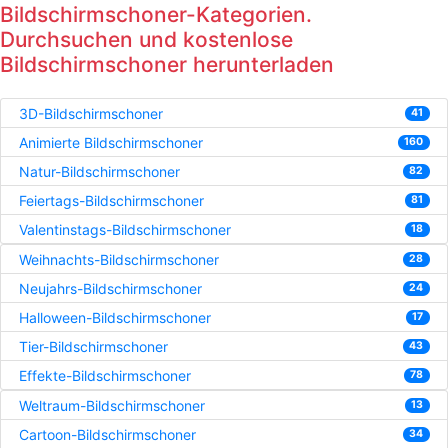
Bildschirmschoner-Kategorien.
Durchsuchen und kostenlose
Bildschirmschoner herunterladen
3D-Bildschirmschoner
41
Animierte Bildschirmschoner
160
Natur-Bildschirmschoner
82
Feiertags-Bildschirmschoner
81
Valentinstags-Bildschirmschoner
18
Weihnachts-Bildschirmschoner
28
Neujahrs-Bildschirmschoner
24
Halloween-Bildschirmschoner
17
Tier-Bildschirmschoner
43
Effekte-Bildschirmschoner
78
Weltraum-Bildschirmschoner
13
Cartoon-Bildschirmschoner
34