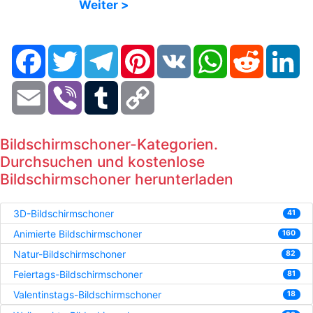
Weiter >
Facebook
Twitter
Telegram
Pinterest
VK
WhatsApp
Reddit
Li
Email
Viber
Tumblr
Copy
Link
Bildschirmschoner-Kategorien.
Durchsuchen und kostenlose
Bildschirmschoner herunterladen
3D-Bildschirmschoner
41
Animierte Bildschirmschoner
160
Natur-Bildschirmschoner
82
Feiertags-Bildschirmschoner
81
Valentinstags-Bildschirmschoner
18