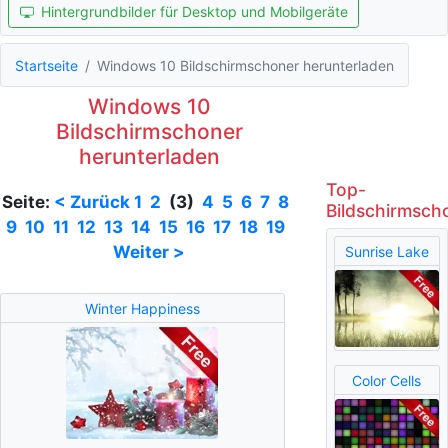
Hintergrundbilder für Desktop und Mobilgeräte
Startseite
Windows 10 Bildschirmschoner herunterladen
Windows 10
Bildschirmschoner
herunterladen
Top-
Seite:
< Zurück
1
2
(3)
4
5
6
7
8
Bildschirmsch
9
10
11
12
13
14
15
16
17
18
19
Weiter >
Sunrise Lake
Winter Happiness
Color Cells