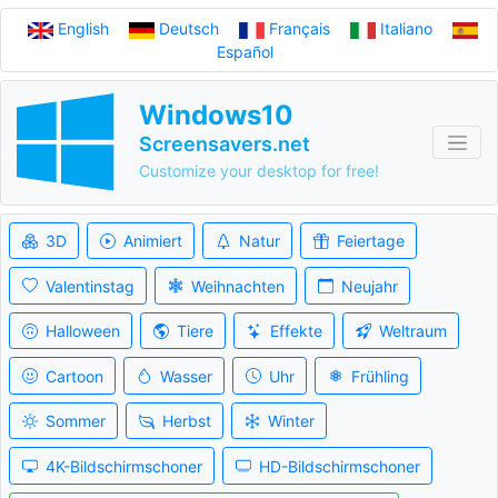
English
Deutsch
Français
Italiano
Español
Windows10
Screensavers.net
Customize your desktop for free!
3D
Animiert
Natur
Feiertage
Valentinstag
Weihnachten
Neujahr
Halloween
Tiere
Effekte
Weltraum
Cartoon
Wasser
Uhr
Frühling
Sommer
Herbst
Winter
4K-Bildschirmschoner
HD-Bildschirmschoner