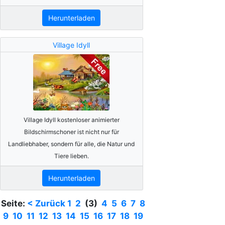
Herunterladen
Village Idyll
Village Idyll kostenloser animierter
Bildschirmschoner ist nicht nur für
Landliebhaber, sondern für alle, die Natur und
Tiere lieben.
Herunterladen
Seite:
< Zurück
1
2
(3)
4
5
6
7
8
9
10
11
12
13
14
15
16
17
18
19