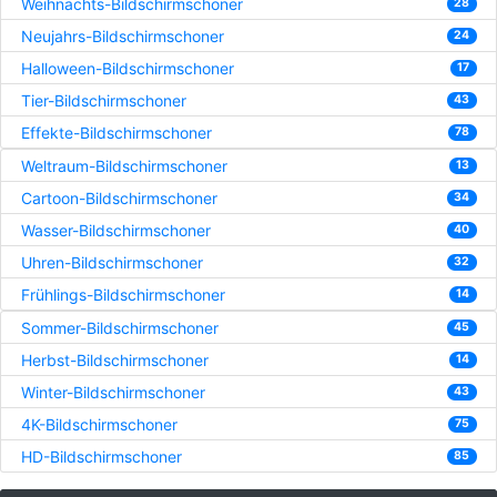
Weihnachts-Bildschirmschoner
28
Neujahrs-Bildschirmschoner
24
Halloween-Bildschirmschoner
17
Tier-Bildschirmschoner
43
Effekte-Bildschirmschoner
78
Weltraum-Bildschirmschoner
13
Cartoon-Bildschirmschoner
34
Wasser-Bildschirmschoner
40
Uhren-Bildschirmschoner
32
Frühlings-Bildschirmschoner
14
Sommer-Bildschirmschoner
45
Herbst-Bildschirmschoner
14
Winter-Bildschirmschoner
43
4K-Bildschirmschoner
75
HD-Bildschirmschoner
85